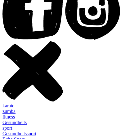
karate
zumba
fitness
Gesundheits
sport
Gesundheitssport