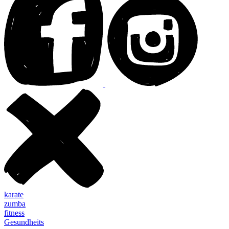
karate
zumba
fitness
Gesundheits