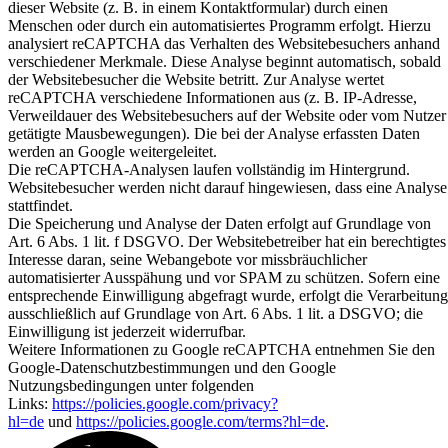
dieser Website (z. B. in einem Kontaktformular) durch einen
Menschen oder durch ein automatisiertes Programm erfolgt. Hierzu
analysiert reCAPTCHA das Verhalten des Websitebesuchers anhand
verschiedener Merkmale. Diese Analyse beginnt automatisch, sobald
der Websitebesucher die Website betritt. Zur Analyse wertet
reCAPTCHA verschiedene Informationen aus (z. B. IP-Adresse,
Verweildauer des Websitebesuchers auf der Website oder vom Nutzer
getätigte Mausbewegungen). Die bei der Analyse erfassten Daten
werden an Google weitergeleitet.
Die reCAPTCHA-Analysen laufen vollständig im Hintergrund.
Websitebesucher werden nicht darauf hingewiesen, dass eine Analyse
stattfindet.
Die Speicherung und Analyse der Daten erfolgt auf Grundlage von
Art. 6 Abs. 1 lit. f DSGVO. Der Websitebetreiber hat ein berechtigtes
Interesse daran, seine Webangebote vor missbräuchlicher
automatisierter Ausspähung und vor SPAM zu schützen. Sofern eine
entsprechende Einwilligung abgefragt wurde, erfolgt die Verarbeitung
ausschließlich auf Grundlage von Art. 6 Abs. 1 lit. a DSGVO; die
Einwilligung ist jederzeit widerrufbar.
Weitere Informationen zu Google reCAPTCHA entnehmen Sie den
Google-Datenschutzbestimmungen und den Google
Nutzungsbedingungen unter folgenden
Links:
https://policies.google.com/privacy?
hl=de
und
https://policies.google.com/terms?hl=de
.