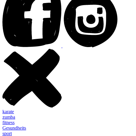
karate
zumba
fitness
Gesundheits
sport