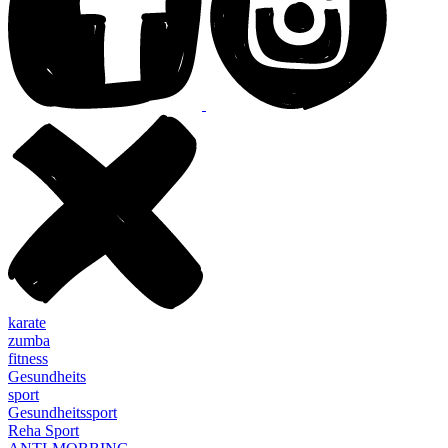
karate
zumba
fitness
Gesundheits
sport
Gesundheitssport
Reha Sport