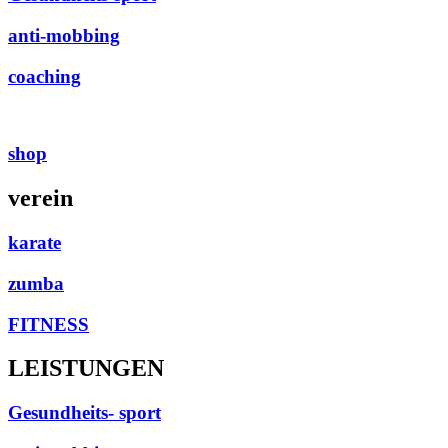
anti-mobbing
coaching
shop
verein
karate
zumba
FITNESS
LEISTUNGEN
Gesundheits- sport